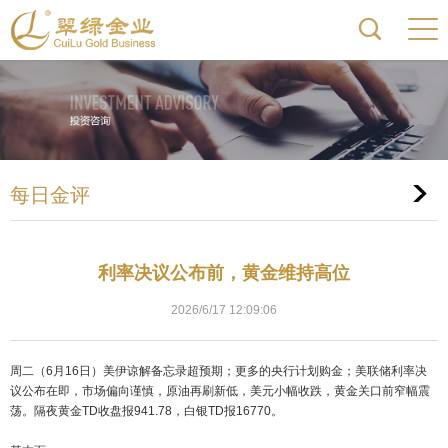
每日金评
利率决议公布前，黄金维持高位
2026/6/17 12:09:06
周二（6月16日）美伊谅解备忘录超预期；更多的央行计划购金；美联储利率决
议公布在即，市场偏向谨慎，原油再刷新低，美元小幅收跌，黄金关口前窄幅震
荡。隔夜黄金TD收盘报941.78，白银TD报16770。