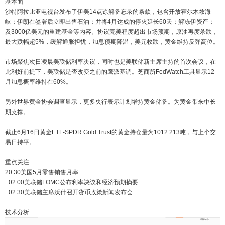
基本面
沙特阿拉比亚电视台发布了伊美14点谅解备忘录的条款，包含开放霍尔木兹海
峡；伊朗在签署后立即出售石油；并将4月达成的停火延长60天；解冻伊资产；
及3000亿美元的重建基金等内容。协议完美程度超出市场预期，原油再度杀跌，
最大跌幅超5%，缓解通胀担忧，加息预期降温，美元收跌，黄金维持反弹高位。
市场聚焦次日凌晨美联储利率决议，同时也是美联储新主席主持的首次会议，在
此利好前提下，美联储是否改变之前的鹰派基调。芝商所FedWatch工具显示12
月加息概率维持在60%。
另外世界黄金协会调查显示，更多央行表示计划增持黄金储备。为黄金带来中长
期支撑。
截止6月16日黄金ETF-SPDR Gold Trust的黄金持仓量为1012.213吨，与上个交
易日持平。
重点关注
20:30美国5月零售销售月率
+02:00美联储FOMC公布利率决议和经济预期摘要
+02:30美联储主席沃什召开货币政策新闻发布会
技术分析