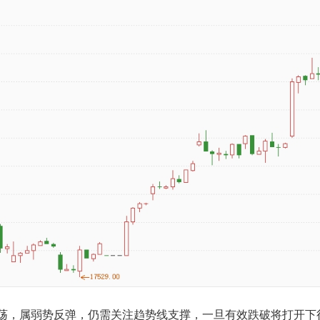
近震荡，属弱势反弹，仍需关注趋势线支撑，一旦有效跌破将打开