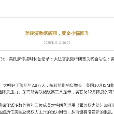
美经济数据靓丽，黄金小幅回升
2025/11/6 11:36:09
持扩张；美政府停摆时长创记录；大法官质疑特朗普关税合法性；
，大幅好于预期的2.8万人，扭转前期的负增长；美国10月ISM非制
降息压力。芝商所美联储观察工具显示，美联储12月降息的可能性
院保守派多数阵营的三位成员对特朗普运用《紧急权力法》加征
远超历任美国总统权力主张的强力回击，从而也将引发新的混乱