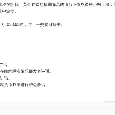
股泡沫的担忧，黄金在降息预期降温的情形下依然录得小幅上涨，
扯中波动。
持仓量为1038.63吨，与上一交易日持平。
表讲话。
哈玛克在纽约经济俱乐部发表讲话。
表讲话。
萨莱姆就货币政策进行炉边谈话。